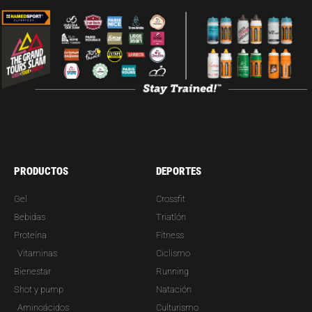
PRODUCTOS
DEPORTES
Gel
Crossfit
Bebidas
Triatlón
Proteína
Fitness
Vitaminas
Ciclismo
Bienestar
Running
Shot y pump
Natación
Aminoácidos
Culturismo