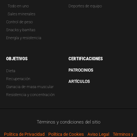
Todo en uno
Deportes de equipo
Sales minerales
Control de peso
Snacks y barritas
Energía y resistencia
OBJETIVOS
CERTIFICACIONES
PATROCINIOS
Dieta
Recuperación
ARTÍCULOS
Ganacia de masa muscular
Resistencia y concentración
Términos y condiciones del sitio
Política de Privacidad
Política de Cookies
Aviso Legal
Términos y