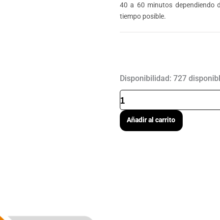
40 a 60 minutos dependiendo d
tiempo posible.
ENERGYBAR
Disponibilidad:
727 disponib
STRAWBERRY
(FRESA)
-
35G
Añadir al carrito
cantidad