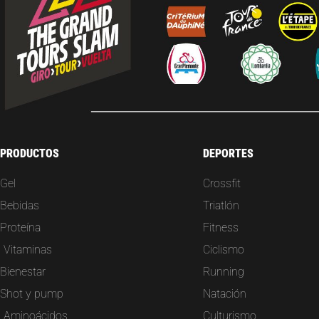
PRODUCTOS
DEPORTES
Gel
Crossfit
Bebidas
Triatlón
Proteína
Fitness
Vitaminas
Ciclismo
Bienestar
Running
Shot y pump
Natación
Aminoácidos
Culturismo