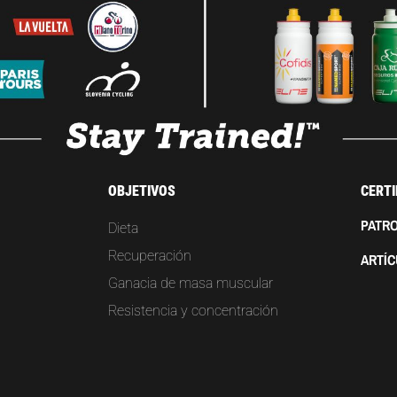
OBJETIVOS
CERTI
PATRO
Dieta
Recuperación
ARTÍ
Ganacia de masa muscular
Resistencia y concentración