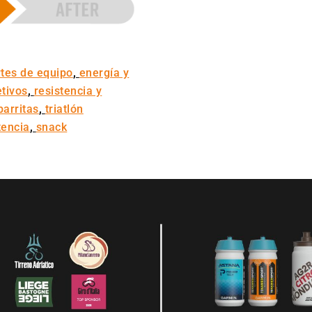
tes de equipo
,
energía y
etivos
,
resistencia y
barritas
,
triatlón
tencia
,
snack