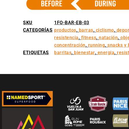
SKU
1FO-BAR-EB-03
CATEGORÍAS
productos
,
barras
,
ciclismo
,
depor
resistencia
,
fitness
,
natación
,
obj
concentración
,
running
,
snacks y 
ETIQUETAS
barritas
,
bienestar
,
energia
,
resis