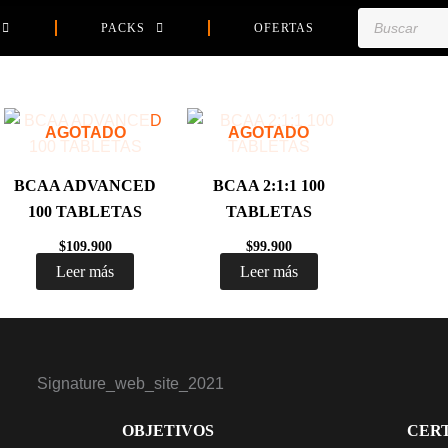
Búsqueda
PACKS
OFERTAS
de
productos
AGOTADO
AGOTADO
BCAA ADVANCED
BCAA 2:1:1 100
100 TABLETAS
TABLETAS
$
109.900
$
99.900
Leer más
Leer más
OBJETIVOS
CERT