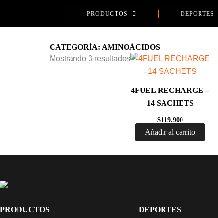
Ir
PRODUCTOS
DEPORTES
al
contenido
CATEGORÍA: AMINOÁCIDOS
Sorted
Mostrando 3 resultados
by
popularity
4FUEL RECHARGE –
14 SACHETS
$
119.900
Añadir al carrito
PRODUCTOS
DEPORTES