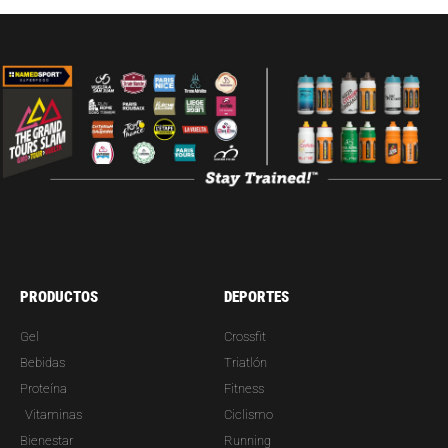
PRODUCTOS
DEPORTES
Gel
Crossfit
Bebidas
Triatlón
Proteína
Fitness
Vitaminas
Ciclismo
Bienestar
Running