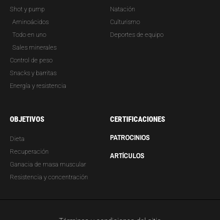
Shot y pump
Natación
Aminoácidos
Culturismo
Todo en uno
Deportes de equipo
Sales minerales
Control de peso
Snacks y barritas
Energía y resistencia
OBJETIVOS
CERTIFICACIONES
PATROCINIOS
Dieta
Recuperación
ARTÍCULOS
Ganacia de masa muscular
Resistencia y concentración