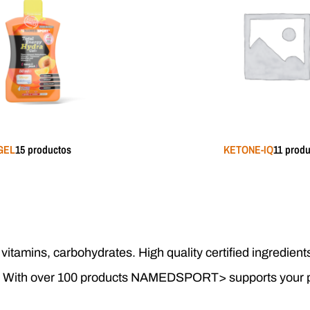
GEL
15 productos
KETONE-IQ
11 prod
itamins, carbohydrates. High quality certified ingredient
cts. With over 100 products NAMEDSPORT> supports your 