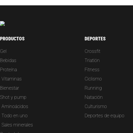
PRODUCTOS
DEPORTES
Gel
Crossfit
Bebidas
Triatlón
Proteína
Fitness
Vitaminas
Ciclismo
Bienestar
Running
Shot y pump
Natación
Aminoácidos
Culturismo
Todo en uno
Deportes de equipo
Sales minerales