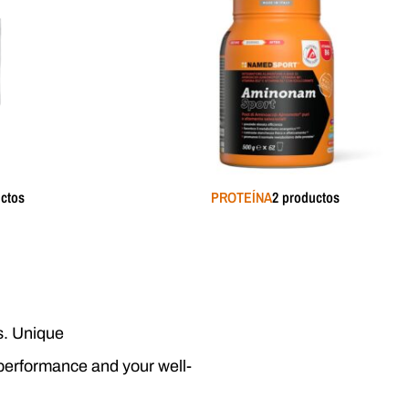
uctos
PROTEÍNA
2 productos
s. Unique
performance and your well-