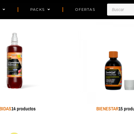
Búsqueda
PACKS
OFERTAS
de
productos
BIDAS
14 productos
BIENESTAR
15 prod