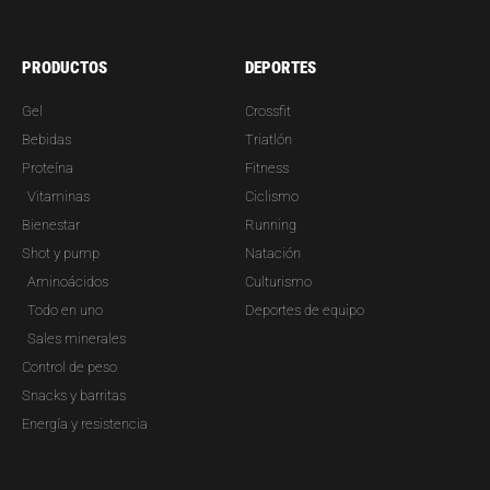
PRODUCTOS
DEPORTES
Gel
Crossfit
Bebidas
Triatlón
Proteína
Fitness
Vitaminas
Ciclismo
Bienestar
Running
Shot y pump
Natación
Aminoácidos
Culturismo
Todo en uno
Deportes de equipo
Sales minerales
Control de peso
Snacks y barritas
Energía y resistencia