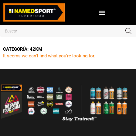
Ir
al
contenido
Búsqueda
de
productos
CATEGORÍA: 42KM
It seems we can’t find what you’re looking for.