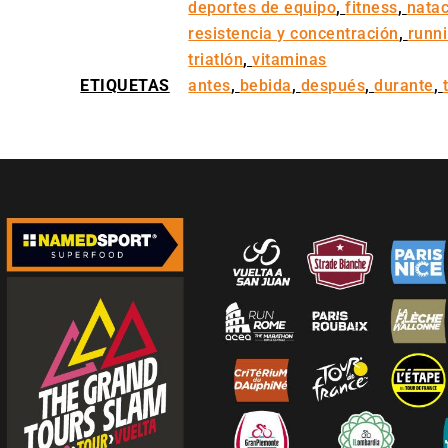
deportes de equipo
,
fitness
,
nata
resistencia y concentración
,
runn
triatlón
,
vitaminas
ETIQUETAS
antes
,
bebida
,
después
,
durante
,