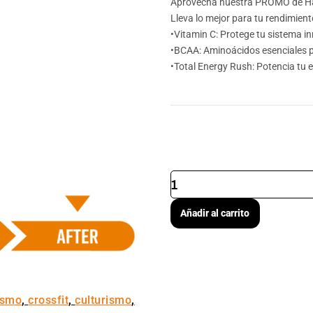
Aprovecha nuestra PROMO de H
Lleva lo mejor para tu rendimient
•Vitamin C: Protege tu sistema i
•BCAA: Aminoácidos esenciales p
•Total Energy Rush: Potencia tu 
COMBO
HALLOSPORT
cantidad
Añadir al carrito
ismo
,
crossfit
,
culturismo
,