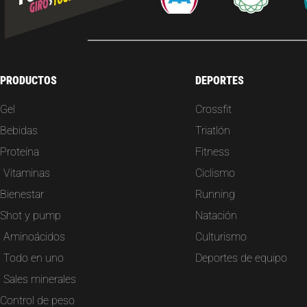
PRODUCTOS
DEPORTES
Gel
Crossfit
Bebidas
Triatlón
Proteína
Fitness
Vitaminas
Ciclismo
Bienestar
Running
Shot y pump
Natación
Aminoácidos
Culturismo
Todo en uno
Deportes de equipo
Sales minerales
Control de peso