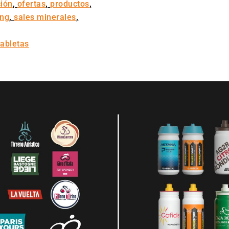
ción
,
ofertas
,
productos
,
ing
,
sales minerales
,
tabletas