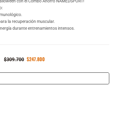
alloween con el Combo Ahorro NAMEDSPORT!
o:
nmunológico.
ara la recuperación muscular.
energía durante entrenamientos intensos.
$
247.800
Original
Current
$
309.700
price
price
was:
is:
$309.700.
$247.800.