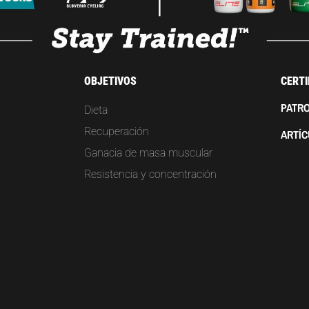
OBJETIVOS
CERTI
PATRO
Dieta
Recuperación
ARTÍ
Ganacia de masa muscular
Resistencia y concentración