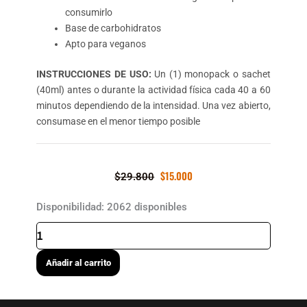
consumirlo
Base de carbohidratos
Apto para veganos
INSTRUCCIONES DE USO:
Un (1) monopack o sachet
(40ml) antes o durante la actividad física cada 40 a 60
minutos dependiendo de la intensidad. Una vez abierto,
consumase en el menor tiempo posible
$
15.000
Original
Current
$
29.800
price
price
COMBO
Disponibilidad:
2062 disponibles
was:
is:
MEDIA
$29.800.
$15.000.
MARATON
BAMBUQUERA
-
Añadir al carrito
NAMEDSPORT
2X1
cantidad