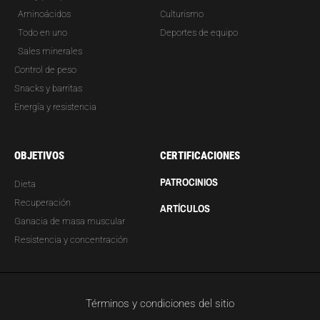
Aminoácidos
Culturismo
Todo en uno
Deportes de equipo
Sales minerales
Control de peso
Snacks y barritas
Energía y resistencia
OBJETIVOS
CERTIFICACIONES
PATROCINIOS
Dieta
Recuperación
ARTÍCULOS
Ganacia de masa muscular
Resistencia y concentración
Términos y condiciones del sitio