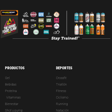
PRODUCTOS
DEPORTES
Gel
Crossfit
Bebidas
Triatlón
Proteína
Fitness
Vitaminas
Ciclismo
Bienestar
Running
Shot y pump
Natación