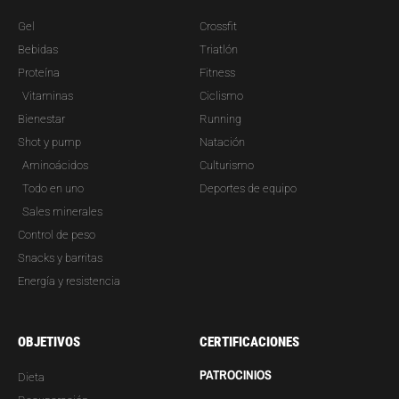
Gel
Crossfit
Bebidas
Triatlón
Proteína
Fitness
Vitaminas
Ciclismo
Bienestar
Running
Shot y pump
Natación
Aminoácidos
Culturismo
Todo en uno
Deportes de equipo
Sales minerales
Control de peso
Snacks y barritas
Energía y resistencia
OBJETIVOS
CERTIFICACIONES
PATROCINIOS
Dieta