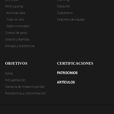
Shot y pump
Natación
Aminoácidos
Culturismo
Todo en uno
Deportes de equipo
Sales minerales
Control de peso
Snacks y barritas
Energía y resistencia
OBJETIVOS
CERTIFICACIONES
PATROCINIOS
Dieta
Recuperación
ARTÍCULOS
Ganacia de masa muscular
Resistencia y concentración