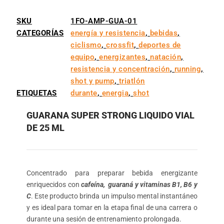
SKU
1FO-AMP-GUA-01
CATEGORÍAS
energía y resistencia
,
bebidas
,
ciclismo
,
crossfit
,
deportes de
equipo
,
energizantes
,
natación
,
resistencia y concentración
,
running
,
shot y pump
,
triatlón
ETIQUETAS
durante
,
energia
,
shot
GUARANA SUPER STRONG LIQUIDO VIAL
DE 25 ML
Concentrado para preparar bebida energizante
enriquecidos con
cafeína, guaraná y vitaminas B1, B6 y
C
. Este producto brinda un impulso mental instantáneo
y es ideal para tomar en la etapa final de una carrera o
durante una sesión de entrenamiento prolongada.