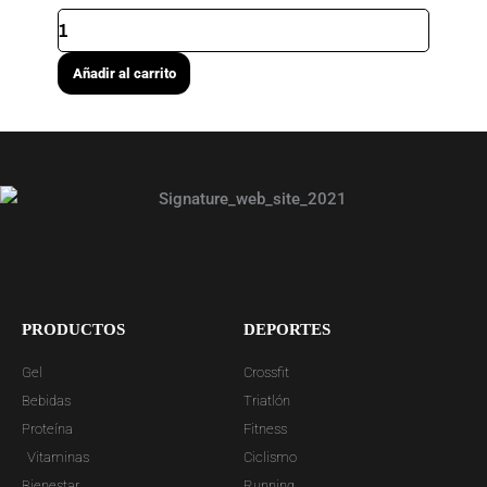
SUPER
STRONG
LIQUIDO
VIAL
Añadir al carrito
DE
25
ML
cantidad
PRODUCTOS
DEPORTES
Gel
Crossfit
Bebidas
Triatlón
Proteína
Fitness
Vitaminas
Ciclismo
Bienestar
Running