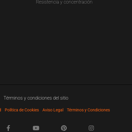
Resistencia y concentración
Términos y condiciones del sitio
d
Política de Cookies
Aviso Legal
Términos y Condiciones
F
Y
P
I
a
o
i
n