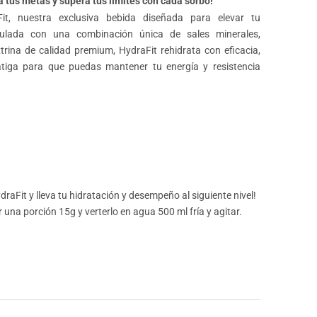
a tus metas y supera tus límites con cada sorbo!
it, nuestra exclusiva bebida diseñada para elevar tu
mulada con una combinación única de sales minerales,
trina de calidad premium, HydraFit rehidrata con eficacia,
atiga para que puedas mantener tu energía y resistencia
draFit y lleva tu hidratación y desempeño al siguiente nivel!
una porción 15g y verterlo en agua 500 ml fría y agitar.