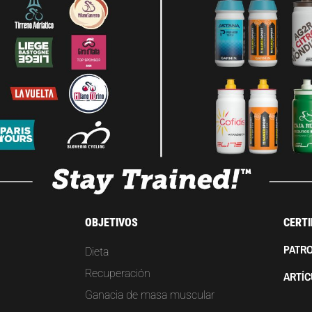
OBJETIVOS
CERTI
PATRO
Dieta
Recuperación
ARTÍ
Ganacia de masa muscular