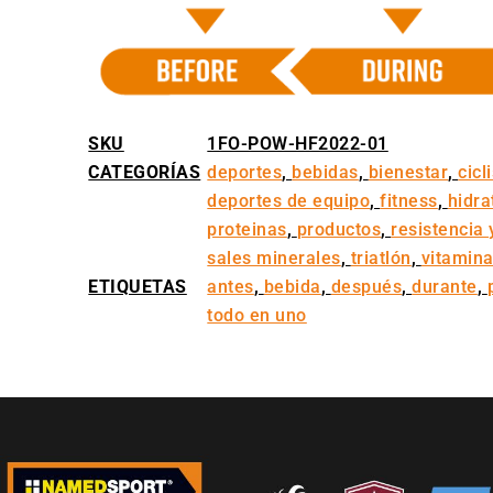
SKU
1FO-POW-HF2022-01
CATEGORÍAS
deportes
,
bebidas
,
bienestar
,
cicl
deportes de equipo
,
fitness
,
hidra
proteinas
,
productos
,
resistencia
sales minerales
,
triatlón
,
vitamin
ETIQUETAS
antes
,
bebida
,
después
,
durante
,
todo en uno