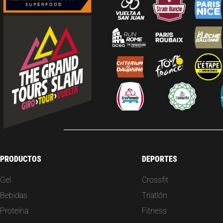
PRODUCTOS
DEPORTES
Gel
Crossfit
Bebidas
Triatlón
Proteína
Fitness