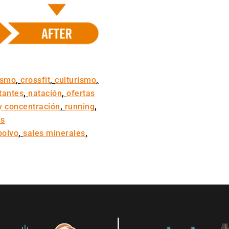
ismo
,
crossfit
,
culturismo
,
tantes
,
natación
,
ofertas
 y concentración
,
running
,
as
polvo
,
sales minerales
,