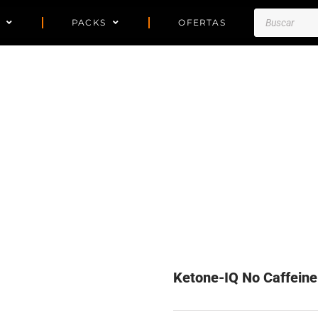
Búsqueda
PACKS
OFERTAS
de
productos
Ketone-IQ No Caffein