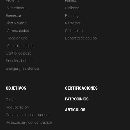
Proteína
Fitness
Vitaminas
Ciclismo
Bienestar
Running
Shot y pump
Natación
Aminoácidos
Culturismo
Todo en uno
Deportes de equipo
Sales minerales
Control de peso
Snacks y barritas
Energía y resistencia
OBJETIVOS
CERTIFICACIONES
PATROCINIOS
Dieta
Recuperación
ARTÍCULOS
Ganacia de masa muscular
Resistencia y concentración