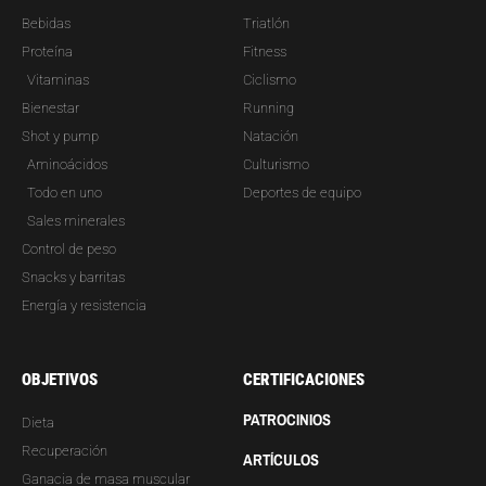
Bebidas
Triatlón
Proteína
Fitness
Vitaminas
Ciclismo
Bienestar
Running
Shot y pump
Natación
Aminoácidos
Culturismo
Todo en uno
Deportes de equipo
Sales minerales
Control de peso
Snacks y barritas
Energía y resistencia
OBJETIVOS
CERTIFICACIONES
PATROCINIOS
Dieta
Recuperación
ARTÍCULOS
Ganacia de masa muscular