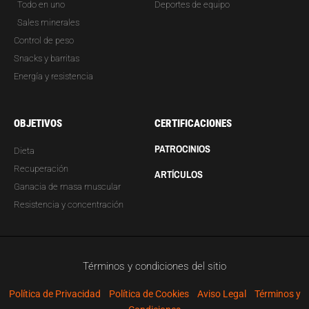
Todo en uno
Deportes de equipo
Sales minerales
Control de peso
Snacks y barritas
Energía y resistencia
OBJETIVOS
CERTIFICACIONES
PATROCINIOS
Dieta
Recuperación
ARTÍCULOS
Ganacia de masa muscular
Resistencia y concentración
Términos y condiciones del sitio
Política de Privacidad
Política de Cookies
Aviso Legal
Términos y