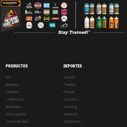
PRODUCTOS
DEPORTES
Gel
Crossfit
Bebidas
Triatlón
Proteína
Fitness
Vitaminas
Ciclismo
Bienestar
Running
Shot y pump
Natación
Aminoácidos
Culturismo