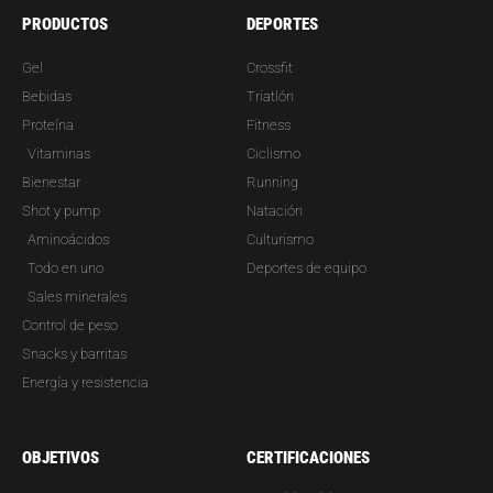
PRODUCTOS
DEPORTES
Gel
Crossfit
Bebidas
Triatlón
Proteína
Fitness
Vitaminas
Ciclismo
Bienestar
Running
Shot y pump
Natación
Aminoácidos
Culturismo
Todo en uno
Deportes de equipo
Sales minerales
Control de peso
Snacks y barritas
Energía y resistencia
OBJETIVOS
CERTIFICACIONES