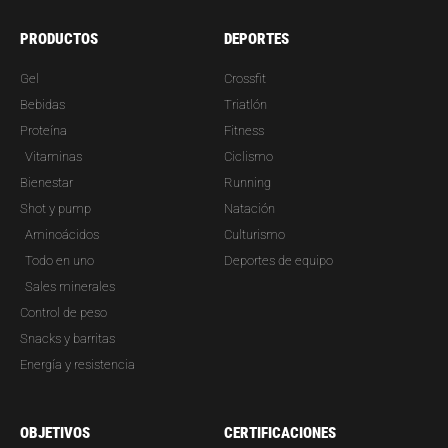
PRODUCTOS
DEPORTES
Gel
Crossfit
Bebidas
Triatlón
Proteína
Fitness
Vitaminas
Ciclismo
Bienestar
Running
Shot y pump
Natación
Aminoácidos
Culturismo
Todo en uno
Deportes de equipo
Sales minerales
Control de peso
Snacks y barritas
Energía y resistencia
OBJETIVOS
CERTIFICACIONES