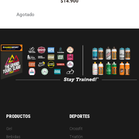
$
14.900
Agotado
PRODUCTOS
DEPORTES
Gel
Crossfit
Bebidas
Triatlón