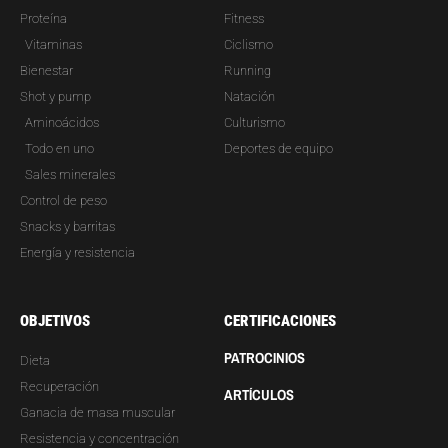
Proteína
Fitness
Vitaminas
Ciclismo
Bienestar
Running
Shot y pump
Natación
Aminoácidos
Culturismo
Todo en uno
Deportes de equipo
Sales minerales
Control de peso
Snacks y barritas
Energía y resistencia
OBJETIVOS
CERTIFICACIONES
PATROCINIOS
Dieta
Recuperación
ARTÍCULOS
Ganacia de masa muscular
Resistencia y concentración