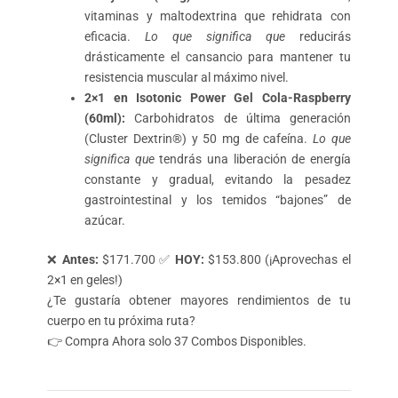
vitaminas y maltodextrina que rehidrata con
eficacia.
Lo que significa que
reducirás
drásticamente el cansancio para mantener tu
resistencia muscular al máximo nivel.
2×1 en Isotonic Power Gel Cola-Raspberry
(60ml):
Carbohidratos de última generación
(Cluster Dextrin®) y 50 mg de cafeína.
Lo que
significa que
tendrás una liberación de energía
constante y gradual, evitando la pesadez
gastrointestinal y los temidos “bajones” de
azúcar.
❌
Antes:
$171.700 ✅
HOY:
$153.800 (¡Aprovechas el
2×1 en geles!)
¿Te gustaría obtener mayores rendimientos de tu
cuerpo en tu próxima ruta?
👉 Compra Ahora solo 37 Combos Disponibles.