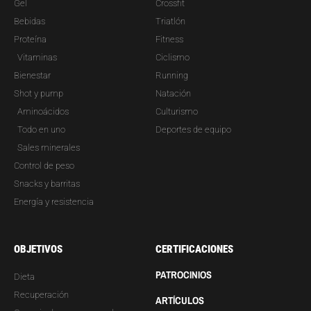
Gel
Crossfit
Bebidas
Triatlón
Proteína
Fitness
Vitaminas
Ciclismo
Bienestar
Running
Shot y pump
Natación
Aminoácidos
Culturismo
Todo en uno
Deportes de equipo
Sales minerales
Control de peso
Snacks y barritas
Energía y resistencia
OBJETIVOS
CERTIFICACIONES
PATROCINIOS
Dieta
Recuperación
ARTÍCULOS