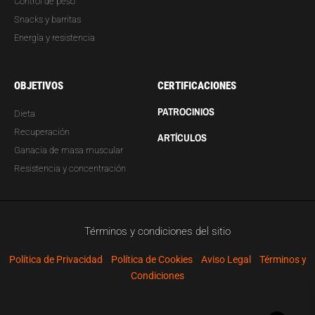
Control de peso
Snacks y barritas
Energía y resistencia
OBJETIVOS
CERTIFICACIONES
PATROCINIOS
Dieta
Recuperación
ARTÍCULOS
Ganacia de masa muscular
Resistencia y concentración
Términos y condiciones del sitio
Política de Privacidad
Política de Cookies
Aviso Legal
Términos y
Condiciones
T
F
Y
P
I