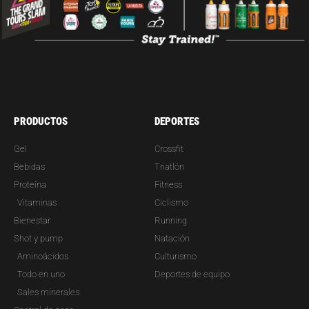
PRODUCTOS
DEPORTES
Gel
Crossfit
Bebidas
Triatlón
Proteína
Fitness
Vitaminas
Ciclismo
Bienestar
Running
Shot y pump
Natación
Aminoácidos
Culturismo
Todo en uno
Deportes de equipo
Sales minerales