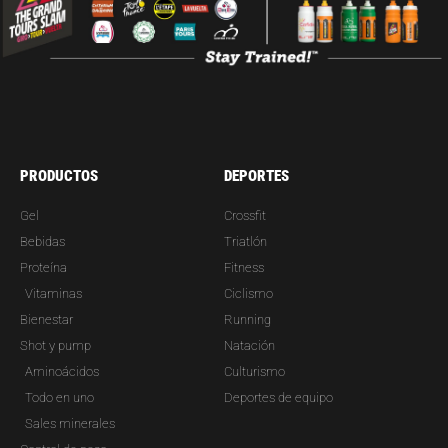
PRODUCTOS
DEPORTES
Gel
Crossfit
Bebidas
Triatlón
Proteína
Fitness
Vitaminas
Ciclismo
Bienestar
Running
Shot y pump
Natación
Aminoácidos
Culturismo
Todo en uno
Deportes de equipo
Sales minerales