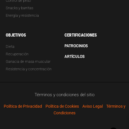
Control de peso
Snacks y barritas
Energía y resistencia
OBJETIVOS
CERTIFICACIONES
PATROCINIOS
Dieta
Recuperación
ARTÍCULOS
Ganacia de masa muscular
Resistencia y concentración
Términos y condiciones del sitio
Política de Privacidad
Política de Cookies
Aviso Legal
Términos y
Condiciones
T
F
Y
P
I