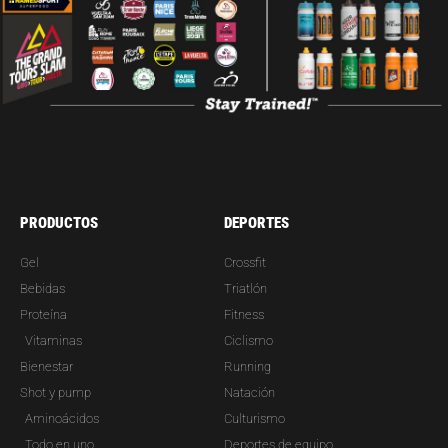
PRODUCTOS
DEPORTES
Gel
Crossfit
Bebidas
Triatlón
Proteína
Fitness
Vitaminas
Ciclismo
Bienestar
Running
Shot y pump
Natación
Aminoácidos
Culturismo
Todo en uno
Deportes de equipo